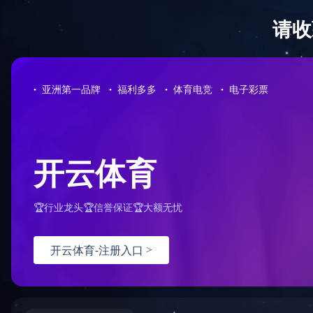
火狐官网
欢迎访问梦娴床垫有限公司！
济南火狐
官网
火狐官网
关于梦娴
产