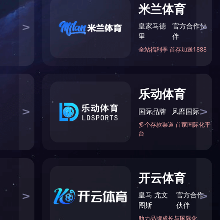
狐官网-火狐（中国）一站式服务官网
版权所有：Copyright 2017-2020 床垫厂家_山东床垫_
济南床垫生产厂家批发-火狐官网-火狐（中国）一站
式服务官网