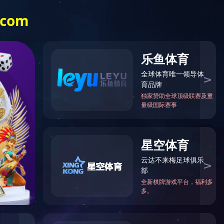
加入收藏
返回火狐官网
态
荣誉证书
火狐官网-火狐（中
国）一站式服务官
网