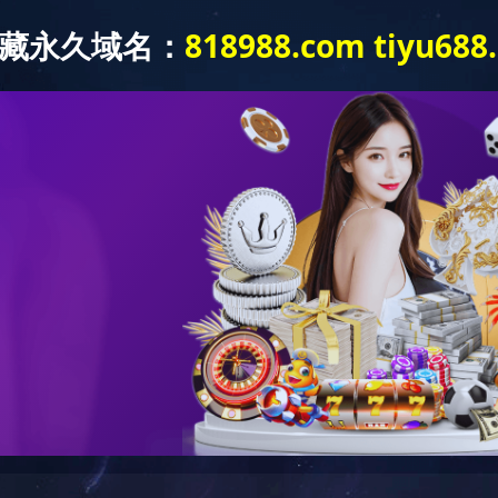
官网-火狐（中国）一站式服务
品展示
案例展示
招商加盟
新闻动